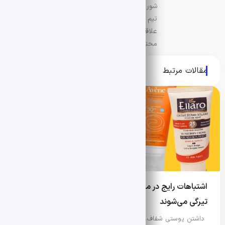
شور و تخصص در دنیای دیجیتال متولد شده است.
تیم ما شامل گروهی از نویسندگان، تحلیل‌گران و
علاقه‌مندان به فناوری است که هدفشان ارائه
محتوایی جذاب، قابل اعتماد و کاربرپسند به شماست.
مقالات مرتبط
اشتباهات رایج در مراقبت روزانه از پوست که باعث لک و
تیرگی می‌شوند
داشتن پوستی شفاف، یکدست و سالم فقط به استفاده از چند…