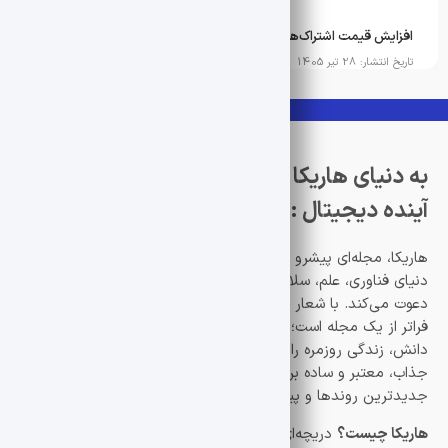
افزایش قیمت اشتراک‌های Apple Music و Apple One
تاریخ انتشار: 28 تیر 1405
به دنیای هاریکا خوش آمدید! هاریکا، پلی به
آینده دیجیتال :)
هاریکا، مجله‌ای پیشرو و الهام‌بخش، شما را به سفری بی‌نظیر در
دنیای فناوری، علم، سلامت، سبک زندگی، ارز دیجیتال و اقتصاد
دعوت می‌کند. با شعار «شگفتی‌های آینده در دستان شما»، هاریکا
فراتر از یک مجله است؛ ما پلی هستیم به سوی دنیایی که نوآوری و
دانش، زندگی روزمره را متحول می‌کند. هدف ما ارائه محتوایی
جذاب، معتبر و ساده برای همه کسانی است که به دنبال کشف
جدیدترین روندها و پیشرفت‌ها هستند.
هاریکا چیست؟
دریچه‌ای به دنیای نوآوری نام «هاریکا»، برگرفته از