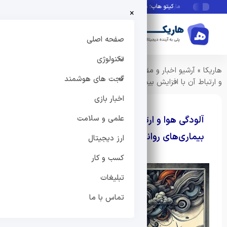
مارکیتو هاب؛ دستیار هوشمند فروشندگان دیجی‌کالا
بانک موبایل مشاغل چگونه ب
×
صفحه اصلی
تکنولوژی
هاریکا
»
آرشیو اخبار و مقالات
»
علمی و سلامت
»
سلامت
»
آلودگی هوا
گجت های هوشمند
و ارتباط آن با افزایش بیماری‌های روانی
اخبار بازی
علمی و سلامت
آلودگی هوا و ارتباط آن با افزایش
سلامت
بیماری‌های روانی
ارز دیجیتال
کسب و کار
تبلیغات
تماس با ما