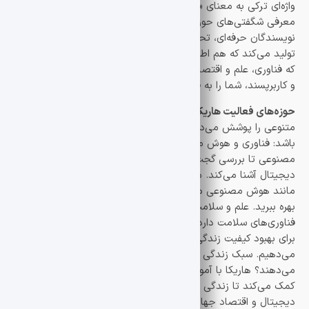
واژه‌ای ترکی به معنای «شگفت‌انگیز»، نشان‌دهنده تعهد ما به
معرفی شگفتی‌های حوزه‌های مختلف است. تیم هاریکا، متشکل از
نویسندگان حرفه‌ای، تحلیل‌گران و عاشقان علم و فناوری، محتوایی
تولید می‌کند که هم اطلاع‌رسان است و هم الهام‌بخش. ما معتقدیم
که فناوری، علم و اقتصاد نباید پیچیده باشند. هاریکا با زبانی روان
و کاربرپسند، شما را به قلب موضوعات روز دنیا می‌برد.
حوزه‌های فعالیت هاریکا:
از فناوری تا سبک زندگی هاریکا موضوعات
متنوعی را پوشش می‌دهد تا پاسخگوی نیازهای مختلف مخاطبان
باشد: فناوری و هوش مصنوعی از جدیدترین پیشرفت‌ها در هوش
مصنوعی تا بررسی گجت‌های هوشمند، هاریکا شما را با نوآوری‌های
دیجیتال آشنا می‌کند. ما به شما کمک می‌کنیم تا از ابزارهای مدرن
مانند هوش مصنوعی مولد و گجت‌های پیشرفته در زندگی روزمره
بهره ببرید. علم و سلامت هاریکا نگاهی عمیق به اکتشافات علمی و
فناوری‌های سلامت دارد. از پیشرفت‌های پزشکی تا راهکارهای نوین
برای بهبود کیفیت زندگی، ما شما را در جریان آخرین تحولات قرار
می‌دهیم. سبک زندگی فناوری و علم چگونه سبک زندگی ما را تغییر
می‌دهند؟ هاریکا با آموزش‌های کاربردی و نکات خلاقانه، به شما
کمک می‌کند تا زندگی مدرن و هوشمندانه‌تری داشته باشید. ارز
دیجیتال و اقتصاد جهان ارزهای دیجیتال و اقتصاد نوین در حال