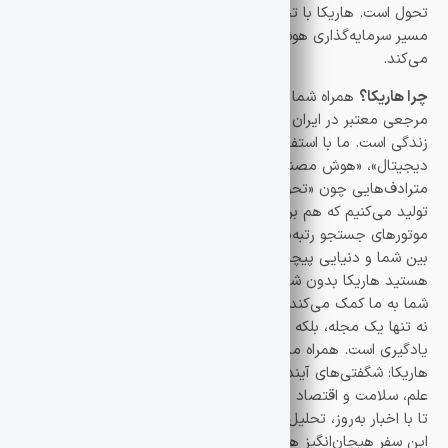
تحول است. هاریکا با تحلیل‌های دقیق و اخبار به‌روز، شما را در
مسیر سرمایه‌گذاری هوشمند و درک بهتر اقتصاد دیجیتال همراهی
می‌کند.
چرا هاریکا؟
همراه شما در کشف آینده هدف هاریکا تبدیل شدن به
مرجعی معتبر در ایران برای علاقه‌مندان به فناوری، علم و سبک
زندگی است. ما با استفاده از کلمات کلیدی مرتبط مانند «نوآوری
دیجیتال»، «هوش مصنوعی»، «سلامت مدرن» و «اقتصاد نوین» و
مترادف‌هایی چون «تحول فناوری» و «زندگی هوشمند»، محتوایی
تولید می‌کنیم که هم برای خوانندگان جذاب باشد و هم در
موتورهای جستجو رتبه‌بندی بهتری داشته باشد. هاریکا پلی است
بین شما و دنیایی پیچیده اما شگفت‌انگیز. شما بخشی از هاریکا
هستید هاریکا بدون شما کامل نیست! نظرات، پیشنهادات و سوالات
شما به ما کمک می‌کند تا محتوای بهتری ارائه دهیم. ما در هاریکا
نه تنها یک مجله، بلکه یک جامعه هستیم که عاشق کشف و
یادگیری است. همراه ما باشید تا با هم آینده‌ای نوآورانه بسازیم.
هاریکا: شگفتی‌های آینده در انتظار شماست با هاریکا، دنیای فناوری،
علم، سلامت و اقتصاد دیگر دور از دسترس نیست. ما اینجا هستیم
تا با اخبار به‌روز، تحلیل‌های عمیق و راهنماهای کاربردی، شما را در
این سفر هیجان‌انگیز همراهی کنیم. بیایید با هاریکا، آینده را کشف